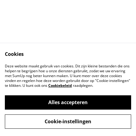
Cookies
Contact Us
Legal Terms
Deze website maakt gebruik van cookies. Dit zijn kleine bestanden die ons
Privacy Policy
Cookie Policy
helpen te begrijpen hoe u onze diensten gebruikt, zodat we uw ervaring
met SumUp nog beter kunnen maken. U kunt meer over deze cookies
vinden en regelen hoe deze worden gebruikt door op "Cookie-instellingen"
te klikken. U kunt ook ons
Cookiebeleid
raadplegen.
Alles accepteren
©
2026
Digie.be - Gene Vangampelaere
Cookie-instellingen
powered by